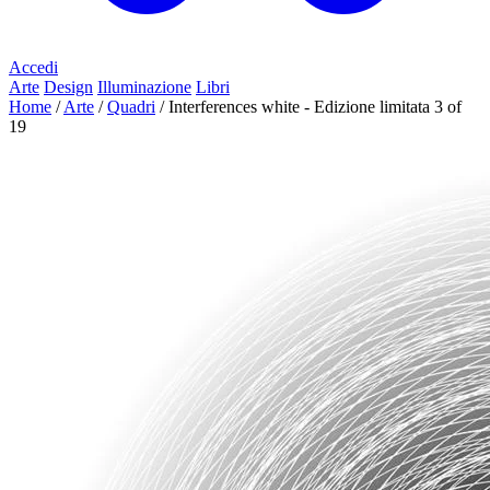
Accedi
Arte
Design
Illuminazione
Libri
Home
/
Arte
/
Quadri
/
Interferences white - Edizione limitata 3 of
19