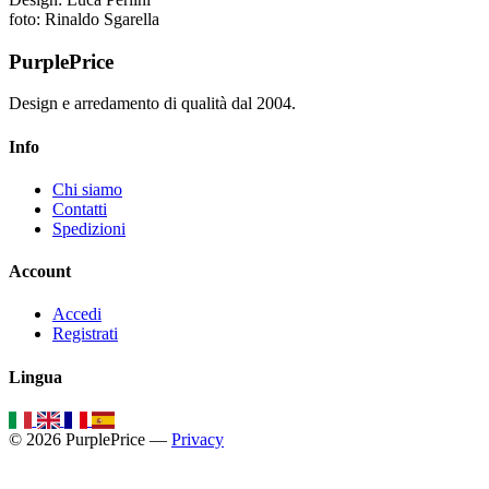
foto: Rinaldo Sgarella
PurplePrice
Design e arredamento di qualità dal 2004.
Info
Chi siamo
Contatti
Spedizioni
Account
Accedi
Registrati
Lingua
© 2026 PurplePrice —
Privacy