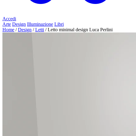
Accedi
Arte
Design
Illuminazione
Libri
Home
/
Design
/
Letti
/
Letto minimal design Luca Perlini