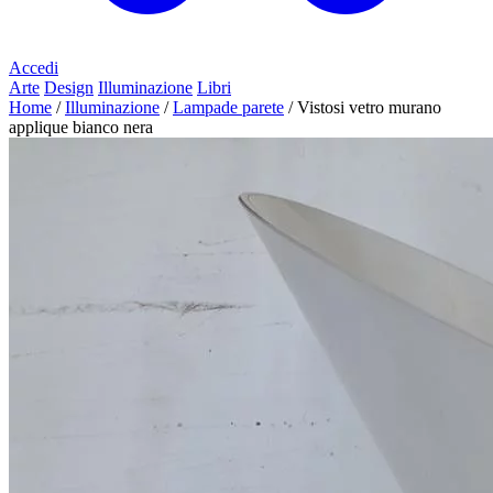
Accedi
Arte
Design
Illuminazione
Libri
Home
/
Illuminazione
/
Lampade parete
/
Vistosi vetro murano
applique bianco nera