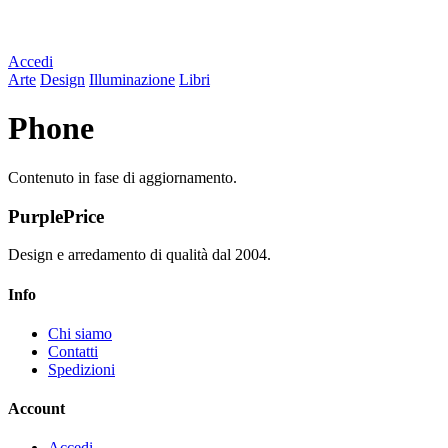
Accedi
Arte
Design
Illuminazione
Libri
Phone
Contenuto in fase di aggiornamento.
PurplePrice
Design e arredamento di qualità dal 2004.
Info
Chi siamo
Contatti
Spedizioni
Account
Accedi