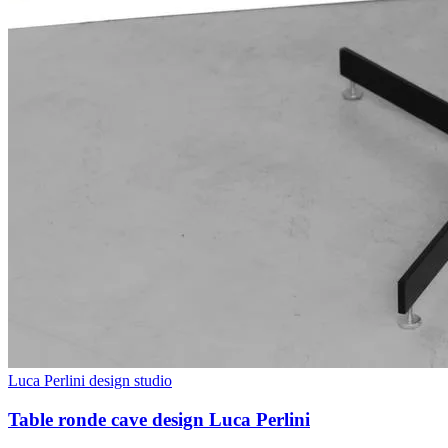
Luca Perlini design studio
Table ronde cave design Luca Perlini