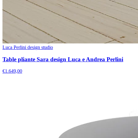
Luca Perlini design studio
Table pliante Sara design Luca e Andrea Perlini
€1.649,00