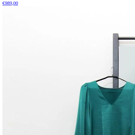
€989,00