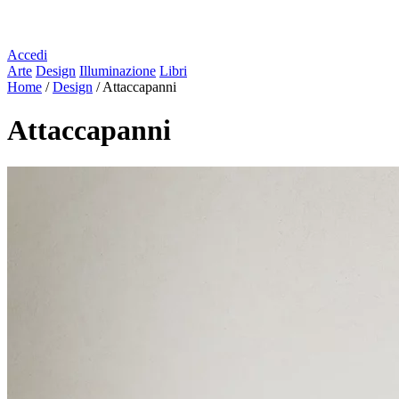
Accedi
Arte
Design
Illuminazione
Libri
Home
/
Design
/
Attaccapanni
Attaccapanni