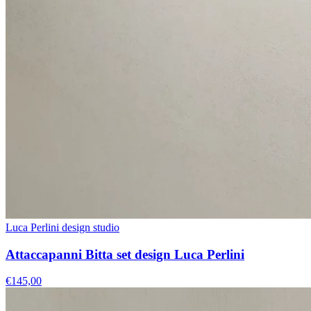
Luca Perlini design studio
Attaccapanni Bitta set design Luca Perlini
€145,00