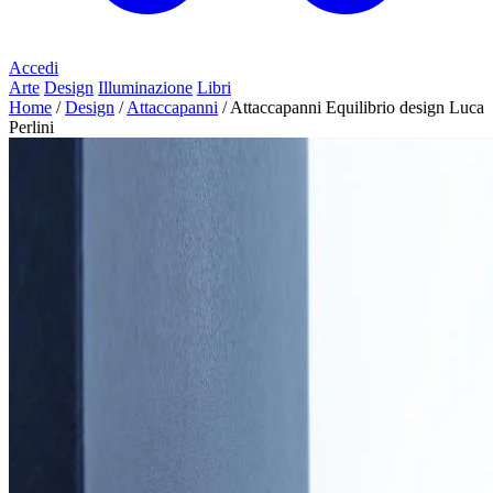
Accedi
Arte
Design
Illuminazione
Libri
Home
/
Design
/
Attaccapanni
/
Attaccapanni Equilibrio design Luca
Perlini