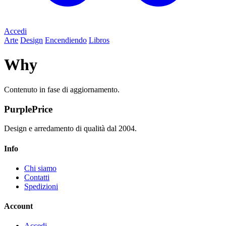
Accedi
Arte
Design
Encendiendo
Libros
Why
Contenuto in fase di aggiornamento.
PurplePrice
Design e arredamento di qualità dal 2004.
Info
Chi siamo
Contatti
Spedizioni
Account
Accedi