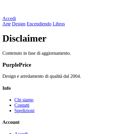
Accedi
Arte
Design
Encendiendo
Libros
Disclaimer
Contenuto in fase di aggiornamento.
PurplePrice
Design e arredamento di qualità dal 2004.
Info
Chi siamo
Contatti
Spedizioni
Account
Accedi